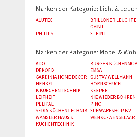
Licht & Leuc
ALUTEC
BRILLONER LEUCHTE
GMBH
PHILIPS
STEINL
Möbel & Wo
ADO
BURGER KÜCHENMÖB
DEKOFIX
EMSA
GARDINIA HOME DECOR
GUSTAV WELLMANN
HENKEL
HORNSCHUCH
K KUECHENTECHNIK
KEEPER
LEIFHEIT
NIE WIEDER BOHREN
PELIPAL
PINO
SEDIA KÜCHENTECHNIK
SUNWARESHOP B.V
WAMSLER HAUS &
WENKO-WENSELAAR
KÜCHENTECHNIK