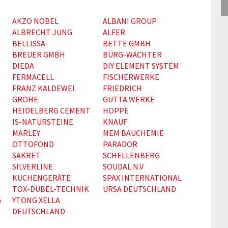
AKZO NOBEL
ALBANI GROUP
ALBRECHT JUNG
ALFER
BELLISSA
BETTE GMBH
BREUER GMBH
BURG-WÄCHTER
DIEDA
DIY ELEMENT SYSTEM
FERMACELL
FISCHERWERKE
FRANZ KALDEWEI
FRIEDRICH
GROHE
GUTTA WERKE
HEIDELBERG CEMENT
HOPPE
IS-NATURSTEINE
KNAUF
MARLEY
MEM BAUCHEMIE
OTTOFOND
PARADOR
SAKRET
SCHELLENBERG
SILVERLINE
SOUDAL N.V
KÜCHENGERÄTE
SPAX INTERNATIONAL
TOX-DÜBEL-TECHNIK
URSA DEUTSCHLAND
G
YTONG XELLA
DEUTSCHLAND