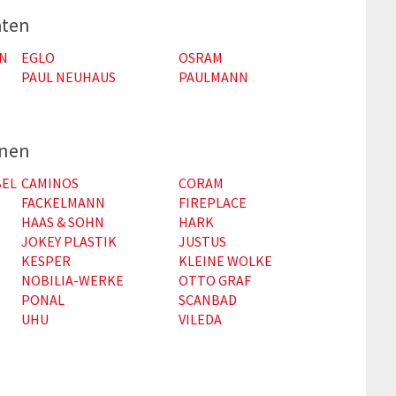
hten
N
EGLO
OSRAM
PAUL NEUHAUS
PAULMANN
hnen
EL
CAMINOS
CORAM
FACKELMANN
FIREPLACE
HAAS & SOHN
HARK
JOKEY PLASTIK
JUSTUS
KESPER
KLEINE WOLKE
NOBILIA-WERKE
OTTO GRAF
PONAL
SCANBAD
UHU
VILEDA