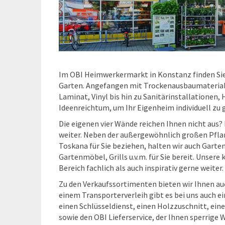
Im OBI Heimwerkermarkt in Konstanz finden Si
Garten. Angefangen mit Trockenausbaumateriali
Laminat, Vinyl bis hin zu Sanitärinstallationen,
Ideenreichtum, um Ihr Eigenheim individuell zu 
Die eigenen vier Wände reichen Ihnen nicht aus
weiter. Neben der außergewöhnlich großen Pflanz
Toskana für Sie beziehen, halten wir auch Gart
Gartenmöbel, Grills u.v.m. für Sie bereit. Unse
Bereich fachlich als auch inspirativ gerne weiter.
Zu den Verkaufssortimenten bieten wir Ihnen au
einem Transporterverleih gibt es bei uns auch e
einen Schlüsseldienst, einen Holzzuschnitt, ei
sowie den OBI Lieferservice, der Ihnen sperrige