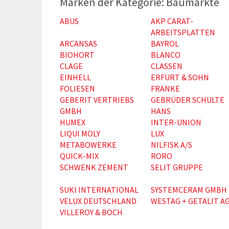
Baumärkte
ABUS
AKP CARAT-
ARBEITSPLATTEN
ARCANSAS
BAYROL
BIOHORT
BLANCO
CLAGE
CLASSEN
EINHELL
ERFURT & SOHN
FOLIESEN
FRANKE
GEBERIT VERTRIEBS
GEBRÜDER SCHULTE
GMBH
HANS
HUMEX
INTER-UNION
LIQUI MOLY
LUX
METABOWERKE
NILFISK A/S
QUICK-MIX
RORO
SCHWENK ZEMENT
SELIT GRUPPE
SUKI INTERNATIONAL
SYSTEMCERAM GMBH
VELUX DEUTSCHLAND
WESTAG + GETALIT A
VILLEROY & BOCH