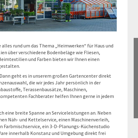
e alles rund um das Thema „Heimwerken“ für Haus und
en über verschiedene Bodenbeläge wie Fliesen,
 Heimtextilien und Farben bieten wir Ihnen einen
gestalten.
? Dann geht es in unserem großen Gartencenter direkt
enauswahl, die wir jedes Jahr persönlich in der
enbaustoffe, Terassenbausätze, Maschinen,
re kompetenten Fachberater helfen Ihnen gerne in jedem
ch eine breite Spanne an Serviceleistungen an. Neben
inen Näh- und Kettelservice, einen Maschinenverleih,
nen Farbmischservice, ein 3-D-Planungs-Küchenstudio
 Ware innerhalb Konstanz und Umgebung direkt frei