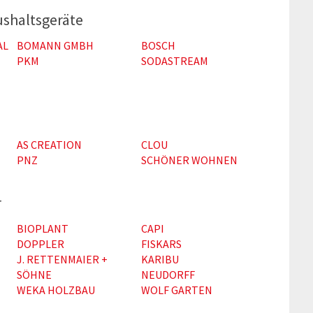
ushaltsgeräte
AL
BOMANN GMBH
BOSCH
PKM
SODASTREAM
AS CREATION
CLOU
PNZ
SCHÖNER WOHNEN
r
BIOPLANT
CAPI
DOPPLER
FISKARS
J. RETTENMAIER +
KARIBU
SÖHNE
NEUDORFF
WEKA HOLZBAU
WOLF GARTEN