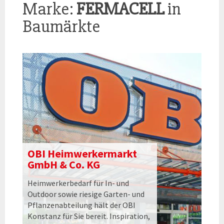
Marke:
FERMACELL
in
Baumärkte
OBI Heimwerkermarkt
GmbH & Co. KG
Heimwerkerbedarf für In- und
Outdoor sowie riesige Garten- und
Pflanzenabteilung hält der OBI
Konstanz für Sie bereit. Inspiration,