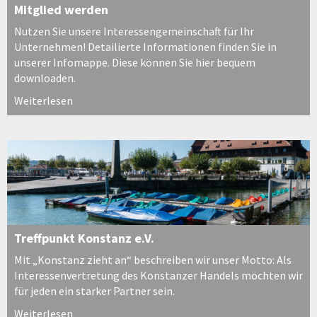
Mitglied werden
Nutzen Sie unsere Interessengemeinschaft für Ihr
Unternehmen! Detailierte Informationen finden Sie in
unserer Infomappe. Diese können Sie hier bequem
downloaden.
Weiterlesen
Treffpunkt Konstanz e.V.
Mit „Konstanz zieht an“ beschreiben wir unser Motto: Als
Interessenvertretung des Konstanzer Handels möchten wir
für jeden ein starker Partner sein.
Weiterlesen