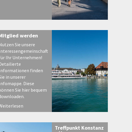
Mitglied werden
Nutzen Sie unsere
Interessengemeinschaft
für Ihr Unternehmen!
Detailierte
Informationen finden
Sie in unserer
Infomappe. Diese
können Sie hier bequem
downloaden.
Weiterlesen
Treffpunkt Konstanz