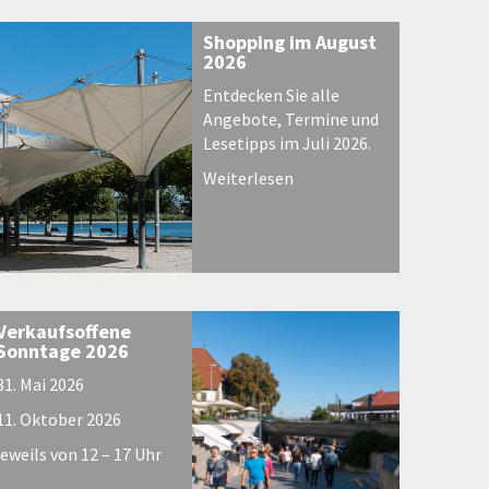
Shopping im August
2026
Entdecken Sie alle
Angebote, Termine und
Lesetipps im Juli 2026.
Weiterlesen
Verkaufsoffene
Sonntage 2026
31. Mai 2026
11. Oktober 2026
jeweils von 12 – 17 Uhr