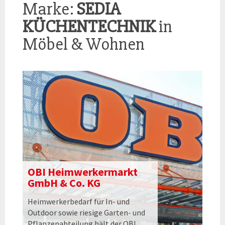
Marke:
SEDIA
KÜCHENTECHNIK
in
Möbel & Wohnen
OBI Heimwerkermarkt
GmbH & Co. KG
Heimwerkerbedarf für In- und
Outdoor sowie riesige Garten- und
Pflanzenabteilung hält der OBI