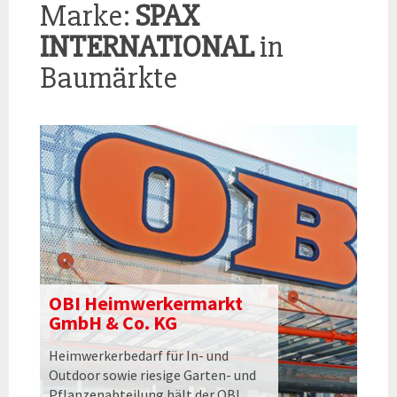
Marke:
SPAX
INTERNATIONAL
in
Baumärkte
OBI Heimwerkermarkt
GmbH & Co. KG
Heimwerkerbedarf für In- und
Outdoor sowie riesige Garten- und
Pflanzenabteilung hält der OBI