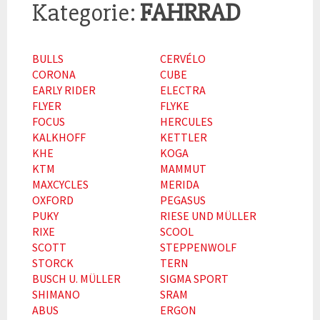
Kategorie:
FAHRRAD
BULLS
CERVÉLO
CORONA
CUBE
EARLY RIDER
ELECTRA
FLYER
FLYKE
FOCUS
HERCULES
KALKHOFF
KETTLER
KHE
KOGA
KTM
MAMMUT
MAXCYCLES
MERIDA
OXFORD
PEGASUS
PUKY
RIESE UND MÜLLER
RIXE
SCOOL
SCOTT
STEPPENWOLF
STORCK
TERN
BUSCH U. MÜLLER
SIGMA SPORT
SHIMANO
SRAM
ABUS
ERGON