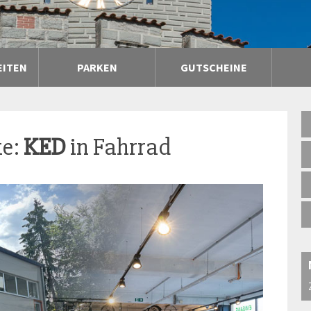
EITEN
PARKEN
GUTSCHEINE
ke:
KED
in Fahrrad