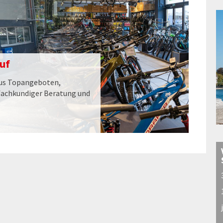
uf
aus Topangeboten,
fachkundiger Beratung und