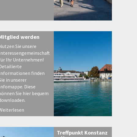
Mitglied werden
Nutzen Sie unsere
Interessengemeinschaft
für Ihr Unternehmen!
Detailierte
Informationen finden
Sie in unserer
Infomappe. Diese
können Sie hier bequem
downloaden.
Weiterlesen
Treffpunkt Konstanz