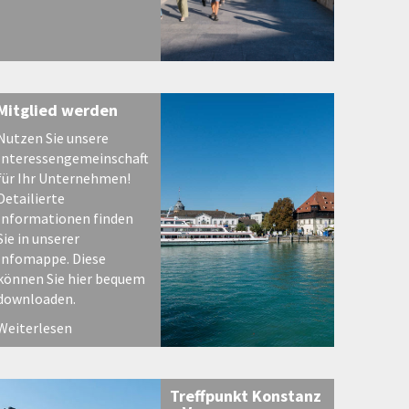
Mitglied werden
Nutzen Sie unsere
Interessengemeinschaft
für Ihr Unternehmen!
Detailierte
Informationen finden
Sie in unserer
Infomappe. Diese
können Sie hier bequem
downloaden.
Weiterlesen
Treffpunkt Konstanz