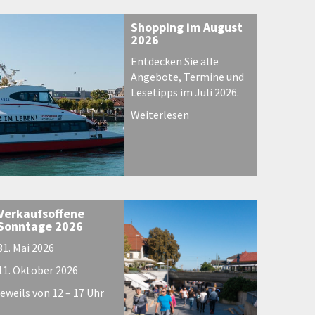
Shopping im August
2026
Entdecken Sie alle
Angebote, Termine und
Lesetipps im Juli 2026.
Weiterlesen
Verkaufsoffene
Sonntage 2026
31. Mai 2026
11. Oktober 2026
jeweils von 12 – 17 Uhr