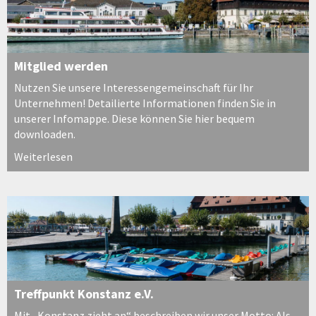
Mitglied werden
Nutzen Sie unsere Interessengemeinschaft für Ihr
Unternehmen! Detailierte Informationen finden Sie in
unserer Infomappe. Diese können Sie hier bequem
downloaden.
Weiterlesen
Treffpunkt Konstanz e.V.
Mit „Konstanz zieht an“ beschreiben wir unser Motto: Als