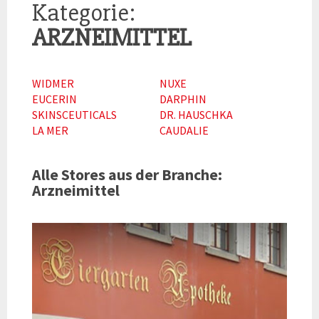
Kategorie:
ARZNEIMITTEL
WIDMER
NUXE
EUCERIN
DARPHIN
SKINSCEUTICALS
DR. HAUSCHKA
LA MER
CAUDALIE
Alle Stores aus der Branche:
Arzneimittel