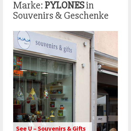
Marke:
PYLONES
in
Souvenirs & Geschenke
See U – Souvenirs & Gifts