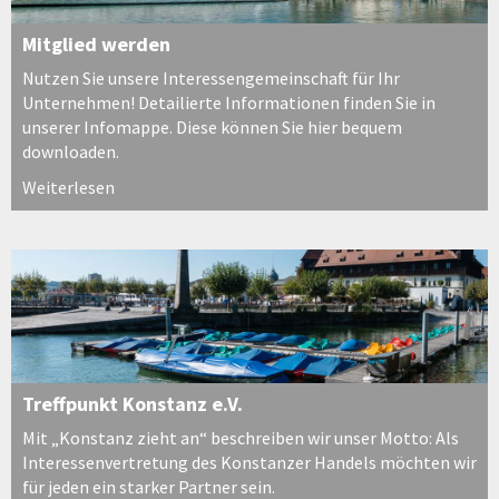
Mitglied werden
Nutzen Sie unsere Interessengemeinschaft für Ihr
Unternehmen! Detailierte Informationen finden Sie in
unserer Infomappe. Diese können Sie hier bequem
downloaden.
Weiterlesen
Treffpunkt Konstanz e.V.
Mit „Konstanz zieht an“ beschreiben wir unser Motto: Als
Interessenvertretung des Konstanzer Handels möchten wir
für jeden ein starker Partner sein.