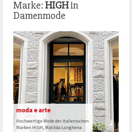
Marke:
HIGH
in
Damenmode
moda e arte
Hochwertige Mode der italienischen
Marken HIGH, Matilda Longhena