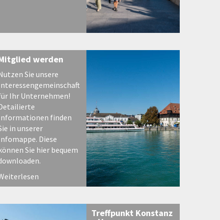
Mitglied werden
Nutzen Sie unsere
Interessengemeinschaft
für Ihr Unternehmen!
Detailierte
Informationen finden
Sie in unserer
Infomappe. Diese
können Sie hier bequem
downloaden.
Weiterlesen
Treffpunkt Konstanz