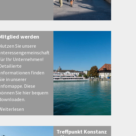
Mitglied werden
Nutzen Sie unsere
Interessengemeinschaft
für Ihr Unternehmen!
Detailierte
Informationen finden
Sie in unserer
Infomappe. Diese
können Sie hier bequem
downloaden.
Weiterlesen
Treffpunkt Konstanz