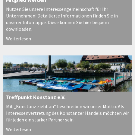
Nutzen Sie unsere Interessengemeinschaft für Ihr
Unternehmen! Detailierte Informationen finden Sie in
unserer Infomappe. Diese können Sie hier bequem
downloaden.
Weiterlesen
Treffpunkt Konstanz e.V.
Mit „Konstanz zieht an“ beschreiben wir unser Motto: Als
Interessenvertretung des Konstanzer Handels möchten wir
für jeden ein starker Partner sein.
Weiterlesen