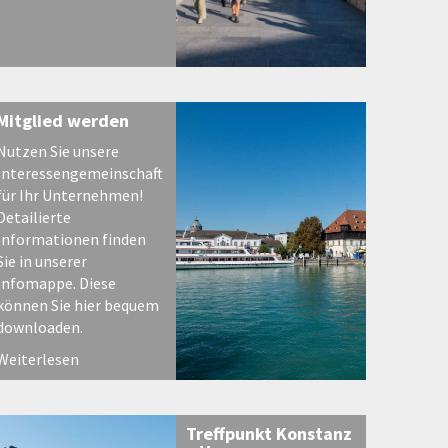
Mitglied werden
Nutzen Sie unsere
Interessengemeinschaft
für Ihr Unternehmen!
Detailierte
Informationen finden
Sie in unserer
Infomappe. Diese
können Sie hier bequem
downloaden.
Weiterlesen
Treffpunkt Konstanz