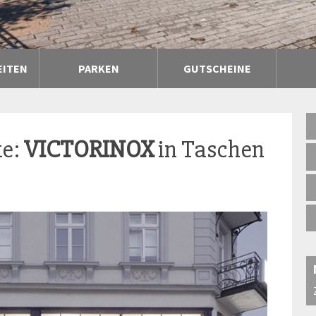
EITEN
PARKEN
GUTSCHEINE
ke:
VICTORINOX
in Taschen