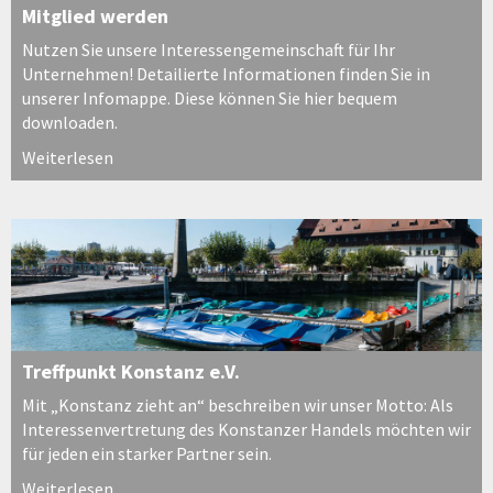
Mitglied werden
Nutzen Sie unsere Interessengemeinschaft für Ihr
Unternehmen! Detailierte Informationen finden Sie in
unserer Infomappe. Diese können Sie hier bequem
downloaden.
Weiterlesen
Treffpunkt Konstanz e.V.
Mit „Konstanz zieht an“ beschreiben wir unser Motto: Als
Interessenvertretung des Konstanzer Handels möchten wir
für jeden ein starker Partner sein.
Weiterlesen