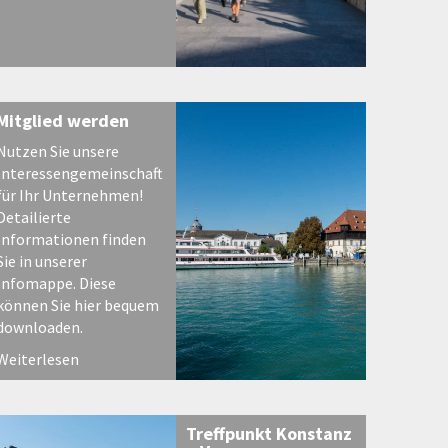
Mitglied werden
Nutzen Sie unsere
Interessengemeinschaft
für Ihr Unternehmen!
Detailierte
Informationen finden
Sie in unserer
Infomappe. Diese
können Sie hier bequem
downloaden.
Weiterlesen
Treffpunkt Konstanz