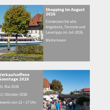
Shopping im August
2026
Entdecken Sie alle
Angebote, Termine und
Lesetipps im Juli 2026.
Weiterlesen
Verkaufsoffene
Sonntage 2026
31. Mai 2026
11. Oktober 2026
jeweils von 12 – 17 Uhr