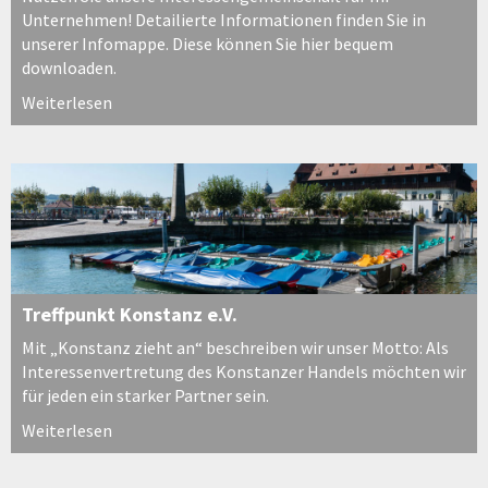
Unternehmen! Detailierte Informationen finden Sie in
unserer Infomappe. Diese können Sie hier bequem
downloaden.
Weiterlesen
Treffpunkt Konstanz e.V.
Mit „Konstanz zieht an“ beschreiben wir unser Motto: Als
Interessenvertretung des Konstanzer Handels möchten wir
für jeden ein starker Partner sein.
Weiterlesen