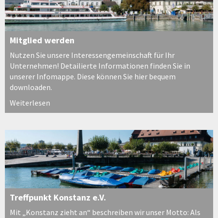
Mitglied werden
Nutzen Sie unsere Interessengemeinschaft für Ihr
Unternehmen! Detailierte Informationen finden Sie in
unserer Infomappe. Diese können Sie hier bequem
downloaden.
Weiterlesen
Treffpunkt Konstanz e.V.
Mit „Konstanz zieht an“ beschreiben wir unser Motto: Als