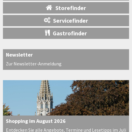
Storefinder
Servicefinder
Gastrofinder
Newsletter
Zur Newsletter-Anmeldung
Shopping im August 2026
Entdecken Sie alle Angebote, Termine und Lesetipps im Juli