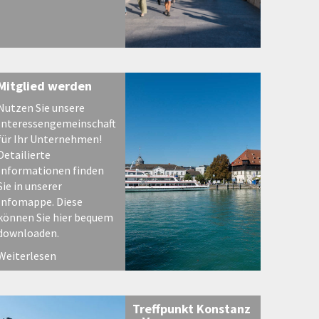
Mitglied werden
Nutzen Sie unsere
Interessengemeinschaft
für Ihr Unternehmen!
Detailierte
Informationen finden
Sie in unserer
Infomappe. Diese
können Sie hier bequem
downloaden.
Weiterlesen
Treffpunkt Konstanz