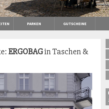
EITEN
PARKEN
GUTSCHEINE
ke:
ERGOBAG
in Taschen &