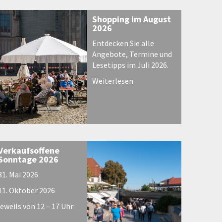
Shopping im August
2026
Entdecken Sie alle
Angebote, Termine und
Lesetipps im Juli 2026.
Weiterlesen
Verkaufsoffene
Sonntage 2026
31. Mai 2026
11. Oktober 2026
jeweils von 12 – 17 Uhr