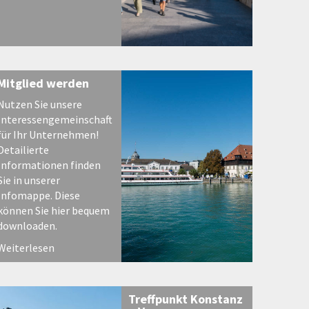
Mitglied werden
Nutzen Sie unsere
Interessengemeinschaft
für Ihr Unternehmen!
Detailierte
Informationen finden
Sie in unserer
Infomappe. Diese
können Sie hier bequem
downloaden.
Weiterlesen
Treffpunkt Konstanz