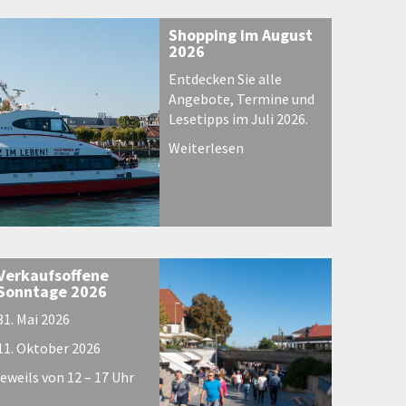
Shopping im August
2026
Entdecken Sie alle
Angebote, Termine und
Lesetipps im Juli 2026.
Weiterlesen
Verkaufsoffene
Sonntage 2026
31. Mai 2026
11. Oktober 2026
jeweils von 12 – 17 Uhr