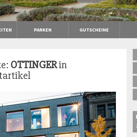
EITEN
PARKEN
GUTSCHEINE
ke:
OTTINGER
in
artikel