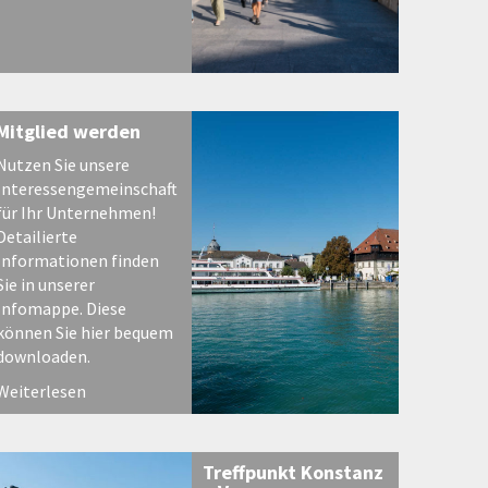
Mitglied werden
Nutzen Sie unsere
Interessengemeinschaft
für Ihr Unternehmen!
Detailierte
Informationen finden
Sie in unserer
Infomappe. Diese
können Sie hier bequem
downloaden.
Weiterlesen
Treffpunkt Konstanz