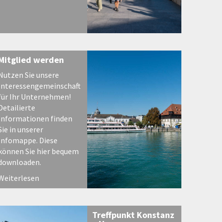
Mitglied werden
Nutzen Sie unsere
Interessengemeinschaft
für Ihr Unternehmen!
Detailierte
Informationen finden
Sie in unserer
Infomappe. Diese
können Sie hier bequem
downloaden.
Weiterlesen
Treffpunkt Konstanz