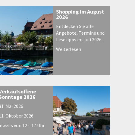
Shopping im August
2026
Entdecken Sie alle
Angebote, Termine und
Lesetipps im Juli 2026.
Weiterlesen
Verkaufsoffene
Sonntage 2026
31. Mai 2026
11. Oktober 2026
jeweils von 12 – 17 Uhr