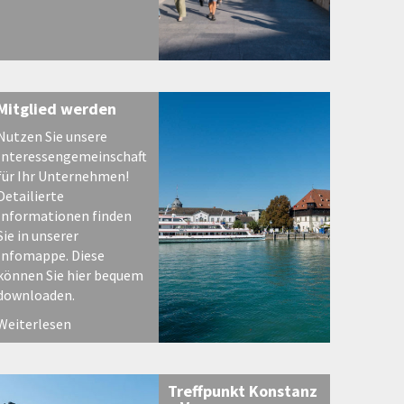
Mitglied werden
Nutzen Sie unsere
Interessengemeinschaft
für Ihr Unternehmen!
Detailierte
Informationen finden
Sie in unserer
Infomappe. Diese
können Sie hier bequem
downloaden.
Weiterlesen
Treffpunkt Konstanz