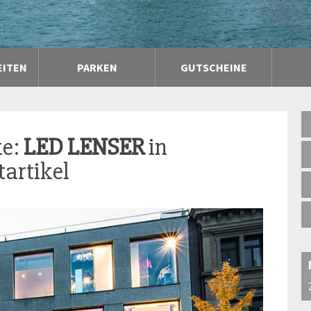
EITEN
PARKEN
GUTSCHEINE
ke:
LED LENSER
in
artikel