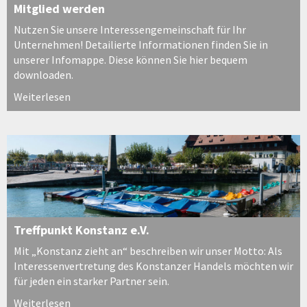
Mitglied werden
Nutzen Sie unsere Interessengemeinschaft für Ihr
Unternehmen! Detailierte Informationen finden Sie in
unserer Infomappe. Diese können Sie hier bequem
downloaden.
Weiterlesen
Treffpunkt Konstanz e.V.
Mit „Konstanz zieht an“ beschreiben wir unser Motto: Als
Interessenvertretung des Konstanzer Handels möchten wir
für jeden ein starker Partner sein.
Weiterlesen