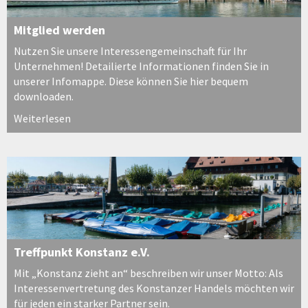
Mitglied werden
Nutzen Sie unsere Interessengemeinschaft für Ihr
Unternehmen! Detailierte Informationen finden Sie in
unserer Infomappe. Diese können Sie hier bequem
downloaden.
Weiterlesen
Treffpunkt Konstanz e.V.
Mit „Konstanz zieht an“ beschreiben wir unser Motto: Als
Interessenvertretung des Konstanzer Handels möchten wir
für jeden ein starker Partner sein.