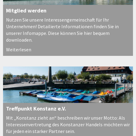
Mitglied werden
Nutzen Sie unsere Interessengemeinschaft für Ihr
Unternehmen! Detailierte Informationen finden Sie in
unserer Infomappe. Diese können Sie hier bequem
downloaden.
Weiterlesen
Treffpunkt Konstanz e.V.
Mit „Konstanz zieht an“ beschreiben wir unser Motto: Als
Interessenvertretung des Konstanzer Handels möchten wir
für jeden ein starker Partner sein.