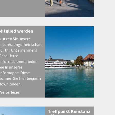
Mitglied werden
Nutzen Sie unsere
Interessengemeinschaft
für Ihr Unternehmen!
Detailierte
Informationen finden
Sie in unserer
Infomappe. Diese
können Sie hier bequem
downloaden.
Weiterlesen
Treffpunkt Konstanz