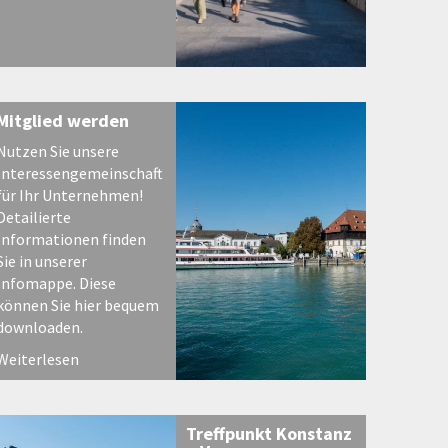
Mitglied werden
Nutzen Sie unsere
Interessengemeinschaft
für Ihr Unternehmen!
Detailierte
Informationen finden
Sie in unserer
Infomappe. Diese
können Sie hier bequem
downloaden.
Weiterlesen
Treffpunkt Konstanz