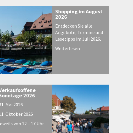
Shopping im August
2026
Entdecken Sie alle
Angebote, Termine und
Lesetipps im Juli 2026.
Weiterlesen
Verkaufsoffene
Sonntage 2026
31. Mai 2026
11. Oktober 2026
jeweils von 12 – 17 Uhr