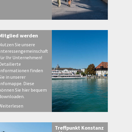
Mitglied werden
Nutzen Sie unsere
Interessengemeinschaft
für Ihr Unternehmen!
Detailierte
Informationen finden
Sie in unserer
Infomappe. Diese
können Sie hier bequem
downloaden.
Weiterlesen
Treffpunkt Konstanz