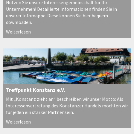
Nutzen Sie unsere Interessengemeinschaft für Ihr
Unternehmen! Detailierte Informationen finden Sie in
unserer Infomappe. Diese können Sie hier bequem
downloaden.
Weiterlesen
Treffpunkt Konstanz e.V.
Mit „Konstanz zieht an“ beschreiben wir unser Motto: Als
Interessenvertretung des Konstanzer Handels möchten wir
für jeden ein starker Partner sein.
Weiterlesen