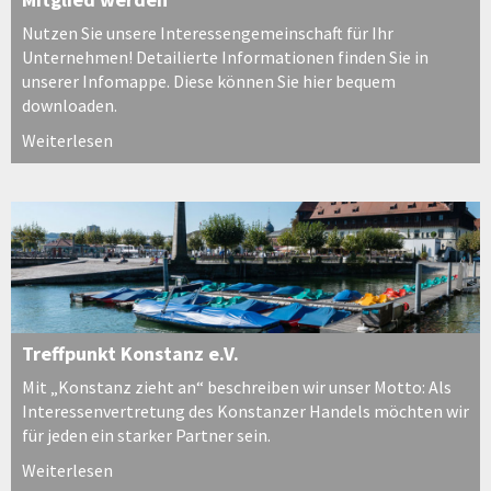
Nutzen Sie unsere Interessengemeinschaft für Ihr
Unternehmen! Detailierte Informationen finden Sie in
unserer Infomappe. Diese können Sie hier bequem
downloaden.
Weiterlesen
Treffpunkt Konstanz e.V.
Mit „Konstanz zieht an“ beschreiben wir unser Motto: Als
Interessenvertretung des Konstanzer Handels möchten wir
für jeden ein starker Partner sein.
Weiterlesen