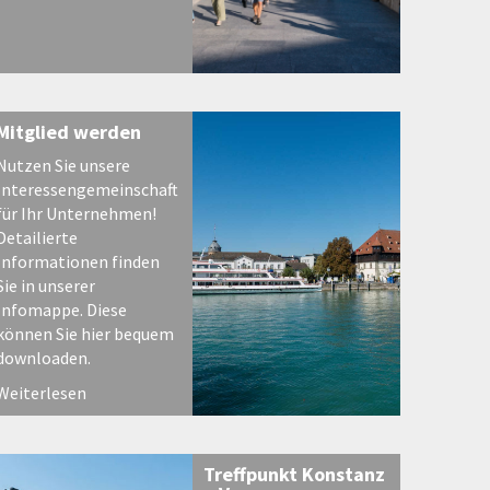
Mitglied werden
Nutzen Sie unsere
Interessengemeinschaft
für Ihr Unternehmen!
Detailierte
Informationen finden
Sie in unserer
Infomappe. Diese
können Sie hier bequem
downloaden.
Weiterlesen
Treffpunkt Konstanz