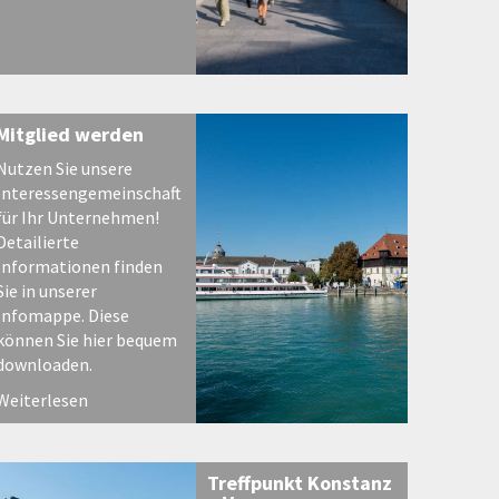
Mitglied werden
Nutzen Sie unsere
Interessengemeinschaft
für Ihr Unternehmen!
Detailierte
Informationen finden
Sie in unserer
Infomappe. Diese
können Sie hier bequem
downloaden.
Weiterlesen
Treffpunkt Konstanz