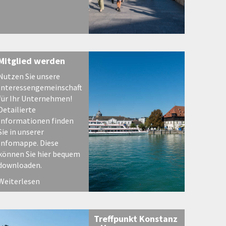
Mitglied werden
Nutzen Sie unsere
Interessengemeinschaft
für Ihr Unternehmen!
Detailierte
Informationen finden
Sie in unserer
Infomappe. Diese
können Sie hier bequem
downloaden.
Weiterlesen
Treffpunkt Konstanz