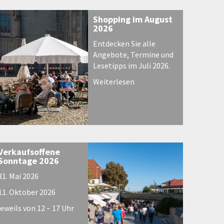
Shopping im August
2026
Entdecken Sie alle
Angebote, Termine und
Lesetipps im Juli 2026.
Weiterlesen
Verkaufsoffene
Sonntage 2026
31. Mai 2026
11. Oktober 2026
jeweils von 12 – 17 Uhr