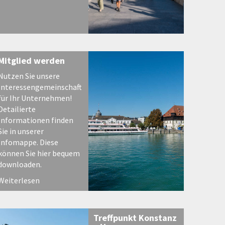
Mitglied werden
Nutzen Sie unsere
Interessengemeinschaft
für Ihr Unternehmen!
Detailierte
Informationen finden
Sie in unserer
Infomappe. Diese
können Sie hier bequem
downloaden.
Weiterlesen
Treffpunkt Konstanz