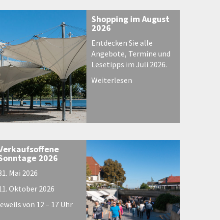
Shopping im August
2026
Entdecken Sie alle
Angebote, Termine und
Lesetipps im Juli 2026.
Weiterlesen
Verkaufsoffene
Sonntage 2026
31. Mai 2026
11. Oktober 2026
jeweils von 12 – 17 Uhr