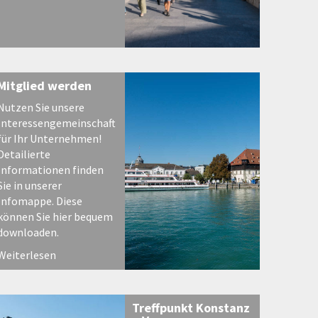
Mitglied werden
Nutzen Sie unsere
Interessengemeinschaft
für Ihr Unternehmen!
Detailierte
Informationen finden
Sie in unserer
Infomappe. Diese
können Sie hier bequem
downloaden.
Weiterlesen
Treffpunkt Konstanz