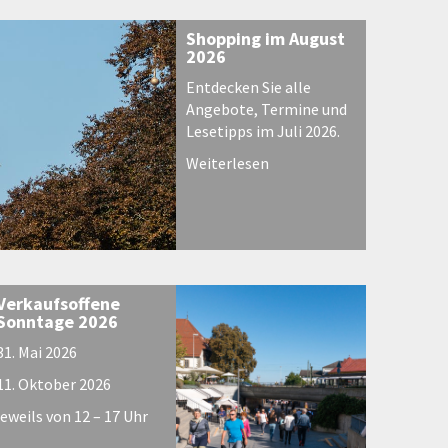
Shopping im August
2026
Entdecken Sie alle
Angebote, Termine und
Lesetipps im Juli 2026.
Weiterlesen
Verkaufsoffene
Sonntage 2026
31. Mai 2026
11. Oktober 2026
jeweils von 12 – 17 Uhr