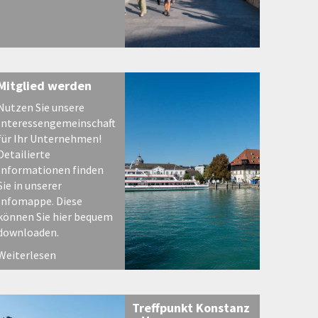
Mitglied werden
Nutzen Sie unsere
Interessengemeinschaft
für Ihr Unternehmen!
Detailierte
Informationen finden
Sie in unserer
Infomappe. Diese
können Sie hier bequem
downloaden.
Weiterlesen
Treffpunkt Konstanz