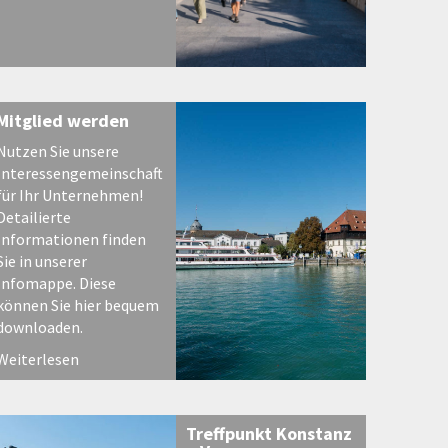
Mitglied werden
Nutzen Sie unsere
Interessengemeinschaft
für Ihr Unternehmen!
Detailierte
Informationen finden
Sie in unserer
Infomappe. Diese
können Sie hier bequem
downloaden.
Weiterlesen
Treffpunkt Konstanz