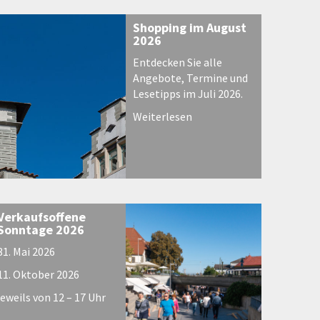
Shopping im August
2026
Entdecken Sie alle
Angebote, Termine und
Lesetipps im Juli 2026.
Weiterlesen
Verkaufsoffene
Sonntage 2026
31. Mai 2026
11. Oktober 2026
jeweils von 12 – 17 Uhr