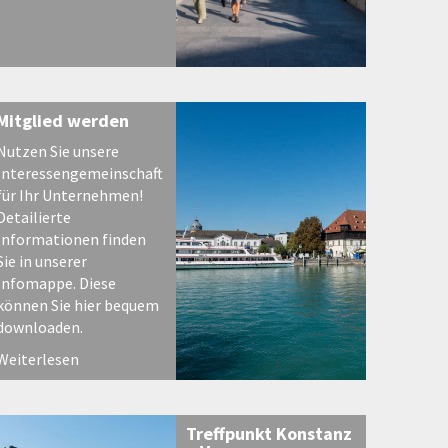
Mitglied werden
Nutzen Sie unsere
Interessengemeinschaft
für Ihr Unternehmen!
Detailierte
Informationen finden
Sie in unserer
Infomappe. Diese
können Sie hier bequem
downloaden.
Weiterlesen
Treffpunkt Konstanz