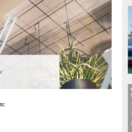
n!
n: