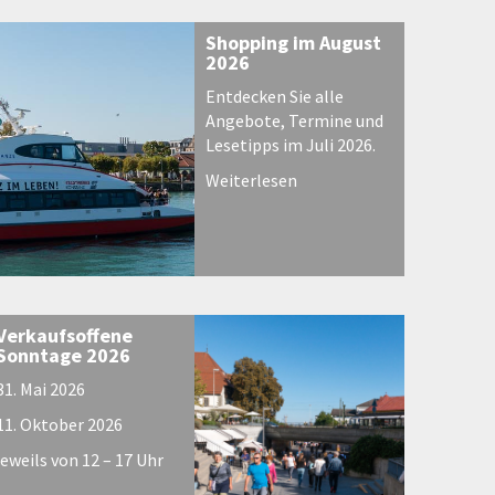
Shopping im August
2026
Entdecken Sie alle
Angebote, Termine und
Lesetipps im Juli 2026.
Weiterlesen
Verkaufsoffene
Sonntage 2026
31. Mai 2026
11. Oktober 2026
jeweils von 12 – 17 Uhr