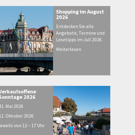
Shopping im August
2026
Entdecken Sie alle
Angebote, Termine und
Lesetipps im Juli 2026.
Weiterlesen
Verkaufsoffene
Sonntage 2026
31. Mai 2026
11. Oktober 2026
jeweils von 12 – 17 Uhr