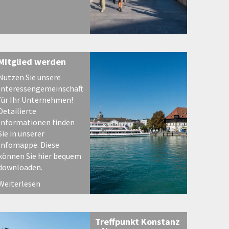
Mitglied werden
Nutzen Sie unsere
Interessengemeinschaft
für Ihr Unternehmen!
Detailierte
Informationen finden
Sie in unserer
Infomappe. Diese
können Sie hier bequem
downloaden.
Weiterlesen
Treffpunkt Konstanz