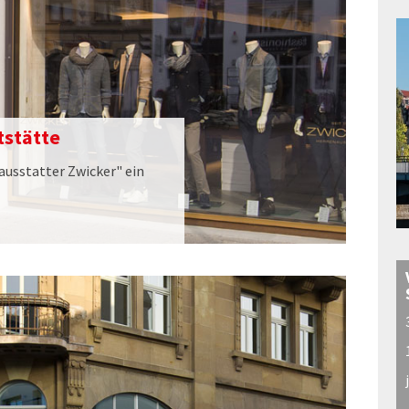
tstätte
nausstatter Zwicker" ein