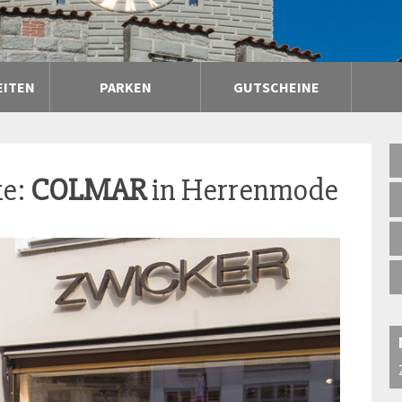
EITEN
PARKEN
GUTSCHEINE
ke:
COLMAR
in Herrenmode