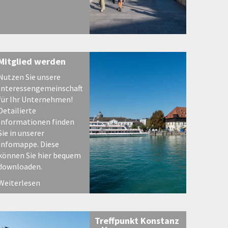
Mitglied werden
Nutzen Sie unsere
Interessengemeinschaft
für Ihr Unternehmen!
Detailierte
Informationen finden
Sie in unserer
Infomappe. Diese
können Sie hier bequem
downloaden.
Weiterlesen
Treffpunkt Konstanz