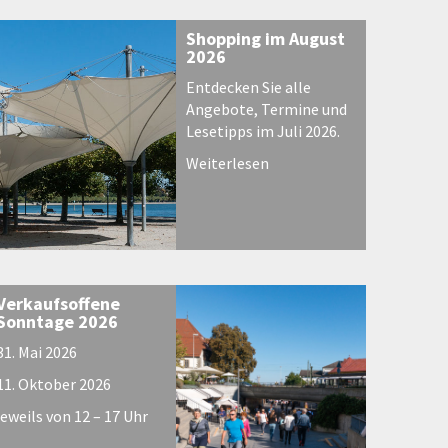
Shopping im August
2026
Entdecken Sie alle
Angebote, Termine und
Lesetipps im Juli 2026.
Weiterlesen
Verkaufsoffene
Sonntage 2026
31. Mai 2026
11. Oktober 2026
jeweils von 12 – 17 Uhr