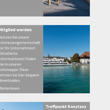
Mitglied werden
Nutzen Sie unsere
Interessengemeinschaft
für Ihr Unternehmen!
Detailierte
Informationen finden
Sie in unserer
Infomappe. Diese
können Sie hier bequem
downloaden.
Weiterlesen
Treffpunkt Konstanz