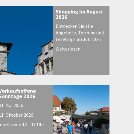
Shopping im August
2026
Entdecken Sie alle
Angebote, Termine und
Lesetipps im Juli 2026.
Weiterlesen
Verkaufsoffene
Sonntage 2026
31. Mai 2026
11. Oktober 2026
jeweils von 12 – 17 Uhr