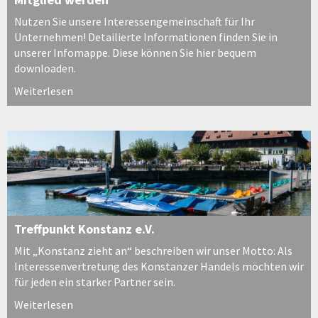
Nutzen Sie unsere Interessengemeinschaft für Ihr
Unternehmen! Detailierte Informationen finden Sie in
unserer Infomappe. Diese können Sie hier bequem
downloaden.
Weiterlesen
Treffpunkt Konstanz e.V.
Mit „Konstanz zieht an“ beschreiben wir unser Motto: Als
Interessenvertretung des Konstanzer Handels möchten wir
für jeden ein starker Partner sein.
Weiterlesen