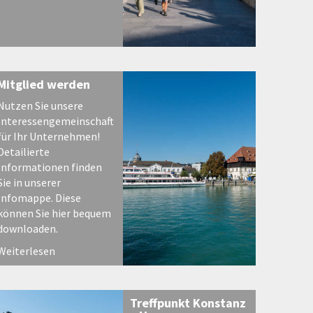
Mitglied werden
Nutzen Sie unsere
Interessengemeinschaft
für Ihr Unternehmen!
Detailierte
Informationen finden
Sie in unserer
Infomappe. Diese
können Sie hier bequem
downloaden.
Weiterlesen
Treffpunkt Konstanz