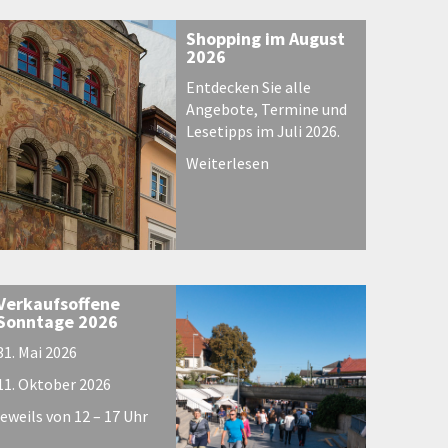
Shopping im August
2026
Entdecken Sie alle
Angebote, Termine und
Lesetipps im Juli 2026.
Weiterlesen
Verkaufsoffene
Sonntage 2026
31. Mai 2026
11. Oktober 2026
jeweils von 12 – 17 Uhr