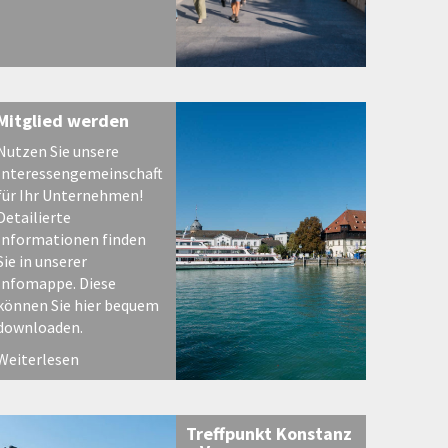
Mitglied werden
Nutzen Sie unsere
Interessengemeinschaft
für Ihr Unternehmen!
Detailierte
Informationen finden
Sie in unserer
Infomappe. Diese
können Sie hier bequem
downloaden.
Weiterlesen
Treffpunkt Konstanz