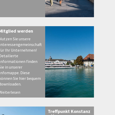
Mitglied werden
Nutzen Sie unsere
Interessengemeinschaft
für Ihr Unternehmen!
Detailierte
Informationen finden
Sie in unserer
Infomappe. Diese
können Sie hier bequem
downloaden.
Weiterlesen
Treffpunkt Konstanz