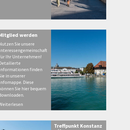
Mitglied werden
Nutzen Sie unsere
Interessengemeinschaft
für Ihr Unternehmen!
Detailierte
Informationen finden
Sie in unserer
Infomappe. Diese
können Sie hier bequem
downloaden.
Weiterlesen
Treffpunkt Konstanz